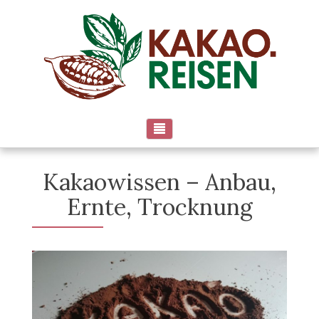
↓
Skip
to
Main
Content
Kakaowissen – Anbau,
Ernte, Trocknung